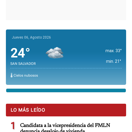
Jueves 06, Agosto 2026
24°
max. 33°
min. 21°
SAN SALVADOR
🌡️ Cielos nubosos
LO MÁS LEÍDO
1
Candidata a la vicepresidencia del FMLN
denuncia desalojo de vivienda