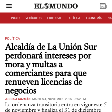
INICIO
VEHÍCULOS
EDITORIAL
POLÍTICA
ECONOMÍA
NA
POLÍTICA
Alcaldía de La Unión Sur
perdonará intereses por
mora y multas a
comerciantes para que
renueven licencias de
negocios
JESSICA GUZMÁN
MARTES 4, NOVIEMBRE 2025 - 5:52 PM
La ordenanza transitoria entra en vigor este 5
de noviembre y finaliza el 31 de diciembre