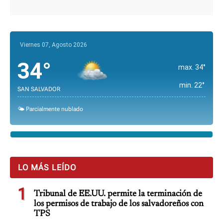
Viernes 07, Agosto 2026
34°
max. 34°
min. 22°
SAN SALVADOR
🌤️ Parcialmente nublado
LO MÁS LEÍDO
1
Tribunal de EE.UU. permite la terminación de
los permisos de trabajo de los salvadoreños con
TPS