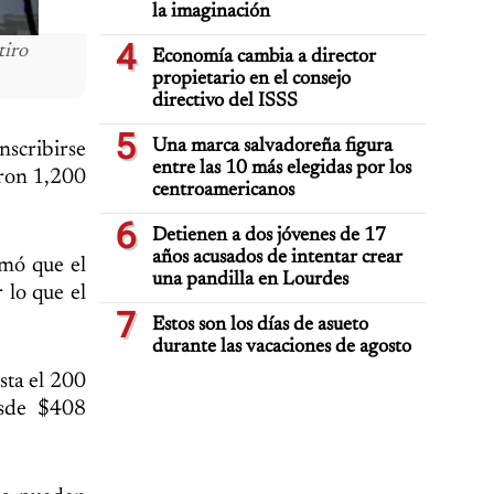
la imaginación
4
tiro
Economía cambia a director
propietario en el consejo
directivo del ISSS
5
Una marca salvadoreña figura
nscribirse
entre las 10 más elegidas por los
aron 1,200
centroamericanos
6
Detienen a dos jóvenes de 17
años acusados de intentar crear
mó que el
una pandilla en Lourdes
 lo que el
7
Estos son los días de asueto
durante las vacaciones de agosto
sta el 200
desde $408