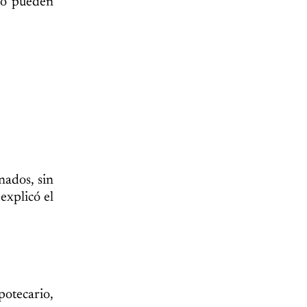
ro pueden
nados, sin
explicó el
potecario,