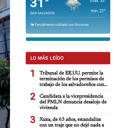
31°
max. 35°
min. 21°
SAN SALVADOR
🌤️ Parcialmente nublado con lloviznas
LO MÁS LEÍDO
1
Tribunal de EE.UU. permite la
terminación de los permisos de
trabajo de los salvadoreños con
TPS
2
Candidata a la vicepresidencia
del FMLN denuncia desalojo de
vivienda
3
Xuxa, de 63 años, escandaliza
con un traje que no dejó nada a