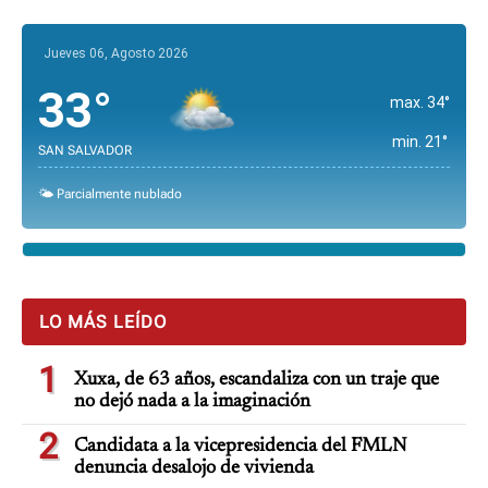
Jueves 06, Agosto 2026
33°
max. 34°
min. 21°
SAN SALVADOR
🌤️ Parcialmente nublado
LO MÁS LEÍDO
1
Xuxa, de 63 años, escandaliza con un traje que
no dejó nada a la imaginación
2
Candidata a la vicepresidencia del FMLN
denuncia desalojo de vivienda