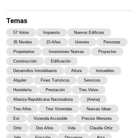
Temas
57 Votos
Impuesto
Nuevos Edificios
35 Niveles
15 Años
Uniones
Personas
Propietarios
Inversiones Nuevas
Proyectos
Construcción
Edificación
Desarrollos Inmobiliarios
Altura
Inmuebles
Alquiler
Fines Turísticos
Servicios
Hostelería
Prestación
Tres Votos
Alianza Republicana Nacionalista
(Arena)
Tres Años
Tres Viviendas
Nuevas Ideas
Est
Vivienda Accesible
Precios Menores
Ortiz
Dos Años
Vida
Claudia Ortiz
Jefe
Fracción
Discursos
Alza