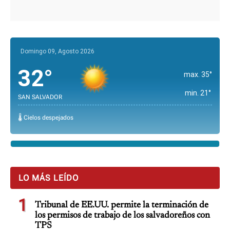
Domingo 09, Agosto 2026
32°
max. 35°
min. 21°
SAN SALVADOR
🌡️ Cielos despejados
LO MÁS LEÍDO
1
Tribunal de EE.UU. permite la terminación de
los permisos de trabajo de los salvadoreños con
TPS