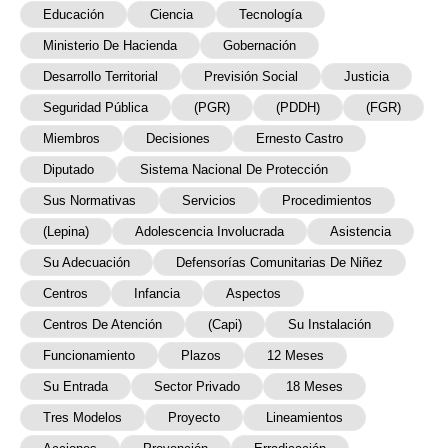
Educación
Ciencia
Tecnología
Ministerio De Hacienda
Gobernación
Desarrollo Territorial
Previsión Social
Justicia
Seguridad Pública
(PGR)
(PDDH)
(FGR)
Miembros
Decisiones
Ernesto Castro
Diputado
Sistema Nacional De Protección
Sus Normativas
Servicios
Procedimientos
(Lepina)
Adolescencia Involucrada
Asistencia
Su Adecuación
Defensorías Comunitarias De Niñez
Centros
Infancia
Aspectos
Centros De Atención
(Capi)
Su Instalación
Funcionamiento
Plazos
12 Meses
Su Entrada
Sector Privado
18 Meses
Tres Modelos
Proyecto
Lineamientos