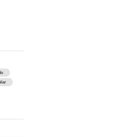
do
liar