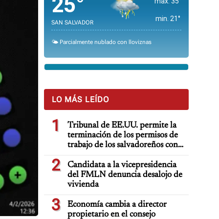
25°
max. 35°
min. 21°
SAN SALVADOR
🌤️ Parcialmente nublado con lloviznas
LO MÁS LEÍDO
1
Tribunal de EE.UU. permite la
terminación de los permisos de
trabajo de los salvadoreños con
TPS
2
Candidata a la vicepresidencia
del FMLN denuncia desalojo de
vivienda
3
Economía cambia a director
propietario en el consejo