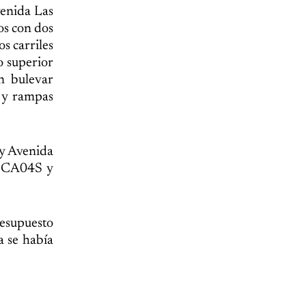
venida Las
os con dos
s carriles
o superior
n bulevar
e y rampas
 y Avenida
s; CA04S y
resupuesto
a se había