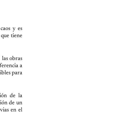
caos y es
 que tiene
 las obras
ferencia a
ibles para
ión de la
ción de un
vias en el