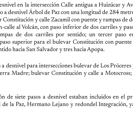
esnivel en la intersección Calle antigua a Huizúcar y A
so a desnivel Árbol de Paz con una longitud de 284 metr
ar Constitución y calle Zacamil con puente y rampas de do
-calle al Volcán, con paso inferior de dos carriles y pas
mpas de dos carriles por sentido; un tercer paso e
 paso superior para el bulevar Constitución con puent
entido hacia San Salvador y tres hacia Apopa.
s a desnivel para intersecciones bulevar de Los Próceres
Sierra Madre; bulevar Constitución y calle a Motocros
 de siete pasos a desnivel estaban incluidos en el p
ol de la Paz, Hermano Lejano y redondel Integración, y