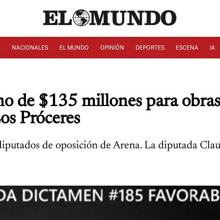
A
NACIONALES
EL MUNDO
OPINIÓN
DEPORTES
ESCENA
IA
mo de $135 millones para obra
os Próceres
 diputados de oposición de Arena. La diputada Clau