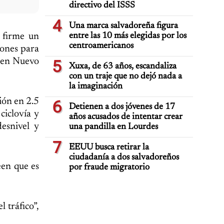
directivo del ISSS
4
Una marca salvadoreña figura
entre las 10 más elegidas por los
 firme un
centroamericanos
ones para
o en Nuevo
5
Xuxa, de 63 años, escandaliza
con un traje que no dejó nada a
la imaginación
ión en 2.5
6
Detienen a dos jóvenes de 17
ciclovía y
años acusados de intentar crear
desnivel y
una pandilla en Lourdes
7
EEUU busca retirar la
ciudadanía a dos salvadoreños
een que es
por fraude migratorio
 tráfico”,