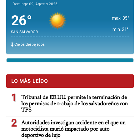
Domingo 09, Agosto 2026
26°
max. 35°
min. 21°
SAN SALVADOR
🌡️ Cielos despejados
LO MÁS LEÍDO
1
Tribunal de EE.UU. permite la terminación de
los permisos de trabajo de los salvadoreños con
TPS
2
Autoridades investigan accidente en el que un
motociclista murió impactado por auto
deportivo de lujo