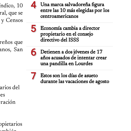
4
Una marca salvadoreña figura
índico, 10
entre las 10 más elegidas por los
al, que se
centroamericanos
s y Censos
5
Economía cambia a director
propietario en el consejo
directivo del ISSS
oreños que
anos, San
6
Detienen a dos jóvenes de 17
años acusados de intentar crear
una pandilla en Lourdes
7
Estos son los días de asueto
durante las vacaciones de agosto
arios del
res
eración
opietarios