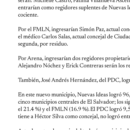
serán: Michelle Castro, Fátima Villanueva Ascen
entrarían como regidores suplentes de Nuevas I
cociente.
Por el FMLN, ingresarían Simón Paz, actual conc
el médico Carlos Salas, actual concejal de Ciud
segunda, por residuo.
Por Arena, ingresarían dos regidores propietario
Alejandro Nóchez y Erick Contreras serán los re
También, José Andrés Hernández, del PDC, logra
En este nuevo municipio, Nuevas Ideas logró 96,7
cinco municipios centrales de El Salvador; los 
el 21.4 %) y el FMLN (16.9 %). El PDC logró 9,5
tiene a Héctor Silva como concejal, no logró ent