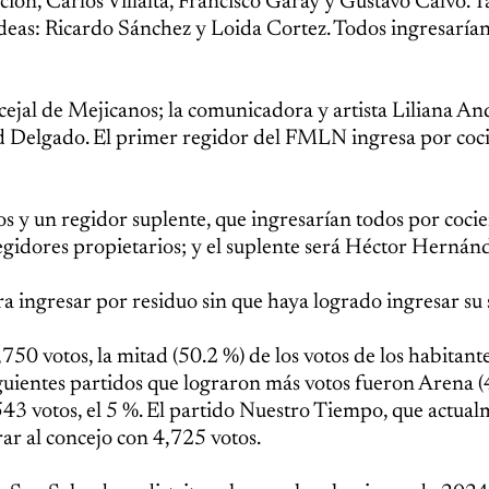
ción, Carlos Villalta, Francisco Garay y Gustavo Calvo. 
deas: Ricardo Sánchez y Loida Cortez. Todos ingresaría
ejal de Mejicanos; la comunicadora y artista Liliana An
ad Delgado. El primer regidor del FMLN ingresa por coci
s y un regidor suplente, que ingresarían todos por cocie
gidores propietarios; y el suplente será Héctor Hernán
 ingresar por residuo sin que haya logrado ingresar su 
50 votos, la mitad (50.2 %) de los votos de los habitante
siguientes partidos que lograron más votos fueron Arena 
43 votos, el 5 %. El partido Nuestro Tiempo, que actua
rar al concejo con 4,725 votos.