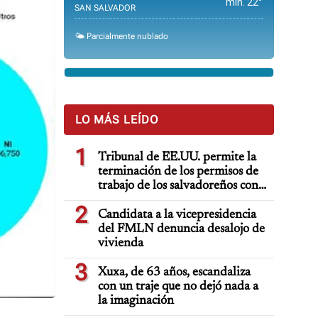
min. 22°
SAN SALVADOR
🌤️ Parcialmente nublado
LO MÁS LEÍDO
1
Tribunal de EE.UU. permite la
terminación de los permisos de
trabajo de los salvadoreños con
TPS
2
Candidata a la vicepresidencia
del FMLN denuncia desalojo de
vivienda
3
Xuxa, de 63 años, escandaliza
con un traje que no dejó nada a
la imaginación
o