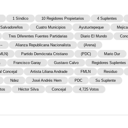
1 Síndico
10 Regidores Propietarios
4 Suplentes
 Salvadoreños
Cuatro Municipios
Ayutuxtepeque
Mejic
Tres Diferentes Fuentes Partidarias
Diario El Mundo
Conc
s–
Alianza Republicana Nacionalista
(Arena)
MLN)
Partido Demócrata Cristiano
(PDC)
Mario Dur
a
Francisco Garay
Gustavo Calvo
Regidores Suplentes
l Concejal
Artista Liliana Andrade
FMLN
Residuo
Ndez
José Andrés Hern
PDC
Su Suplente
tos
Héctor Silva
Concejal
4,725 Votos