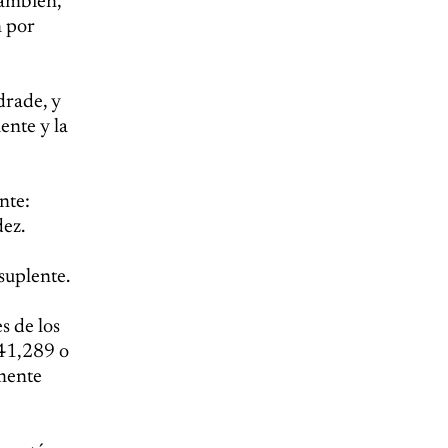
También,
n por
drade, y
ente y la
nte:
dez.
suplente.
s de los
(41,289 o
lmente