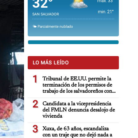
32°
max. 33°
min. 21°
SAN SALVADOR
🌤️ Parcialmente nublado
LO MÁS LEÍDO
1
Tribunal de EE.UU. permite la
terminación de los permisos de
trabajo de los salvadoreños con
TPS
2
Candidata a la vicepresidencia
del FMLN denuncia desalojo de
vivienda
3
Xuxa, de 63 años, escandaliza
con un traje que no dejó nada a