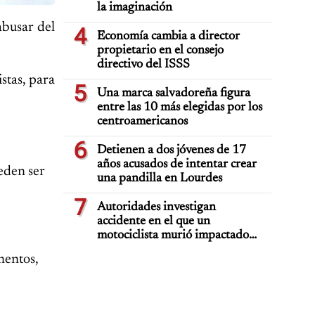
la imaginación
abusar del
4
Economía cambia a director
propietario en el consejo
directivo del ISSS
stas, para
5
Una marca salvadoreña figura
entre las 10 más elegidas por los
centroamericanos
6
Detienen a dos jóvenes de 17
años acusados de intentar crear
eden ser
una pandilla en Lourdes
7
Autoridades investigan
accidente en el que un
motociclista murió impactado
por auto deportivo de lujo
mentos,