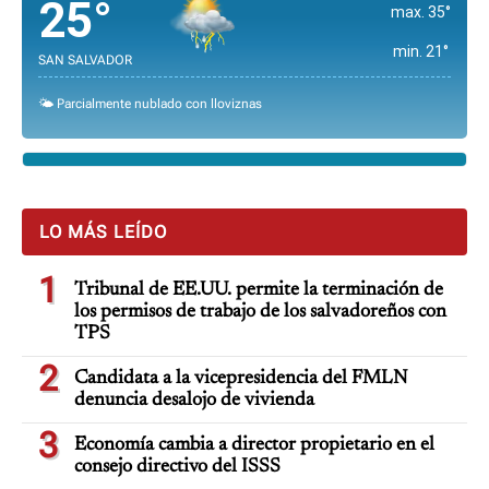
25°
max. 35°
min. 21°
SAN SALVADOR
🌤️ Parcialmente nublado con lloviznas
LO MÁS LEÍDO
1
Tribunal de EE.UU. permite la terminación de
los permisos de trabajo de los salvadoreños con
TPS
2
Candidata a la vicepresidencia del FMLN
denuncia desalojo de vivienda
3
Economía cambia a director propietario en el
consejo directivo del ISSS