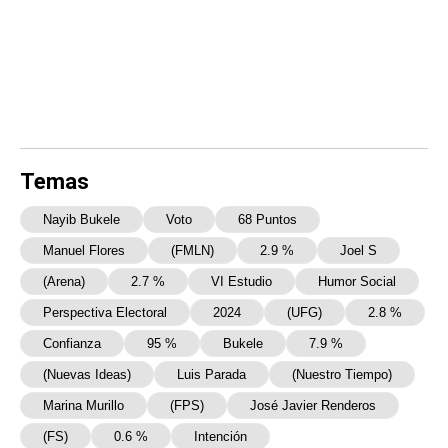
Temas
Nayib Bukele
Voto
68 Puntos
Manuel Flores
(FMLN)
2.9 %
Joel S
(Arena)
2.7 %
VI Estudio
Humor Social
Perspectiva Electoral
2024
(UFG)
2.8 %
Confianza
95 %
Bukele
7.9 %
(Nuevas Ideas)
Luis Parada
(Nuestro Tiempo)
Marina Murillo
(FPS)
José Javier Renderos
(FS)
0.6 %
Intención