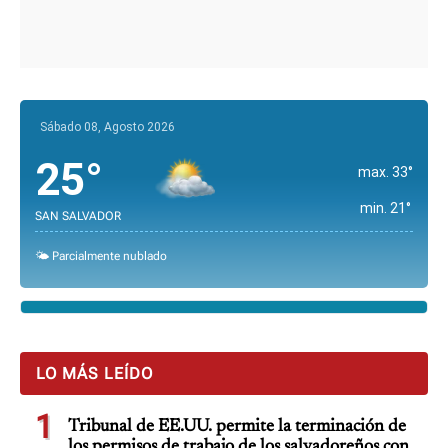
Sábado 08, Agosto 2026
25°
max. 33°
min. 21°
SAN SALVADOR
🌤️ Parcialmente nublado
LO MÁS LEÍDO
1
Tribunal de EE.UU. permite la terminación de
los permisos de trabajo de los salvadoreños con