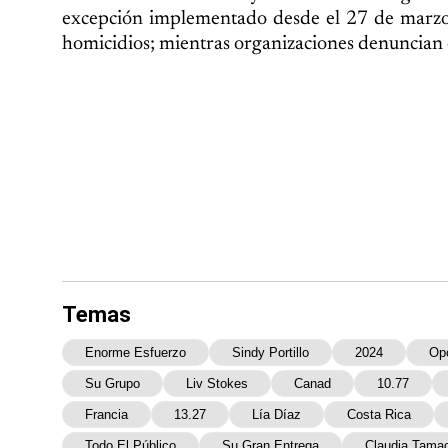
excepción implementado desde el 27 de marzo 
homicidios; mientras organizaciones denuncian ca
Temas
Enorme Esfuerzo
Sindy Portillo
2024
Op
Su Grupo
Liv Stokes
Canad
10.77
Francia
13.27
Lía Díaz
Costa Rica
Todo El Público
Su Gran Entrega
Claudia Tama