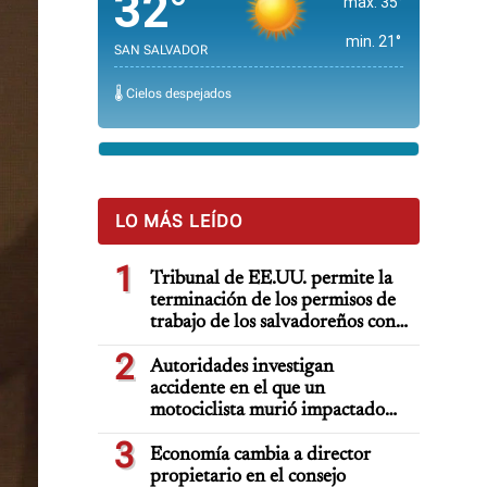
32°
max. 35°
min. 21°
SAN SALVADOR
🌡️ Cielos despejados
LO MÁS LEÍDO
1
Tribunal de EE.UU. permite la
terminación de los permisos de
trabajo de los salvadoreños con
TPS
2
Autoridades investigan
accidente en el que un
motociclista murió impactado
por auto deportivo de lujo
3
Economía cambia a director
propietario en el consejo