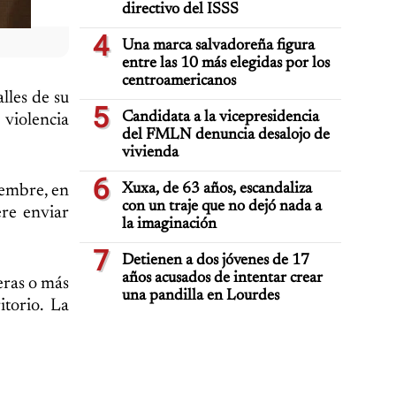
directivo del ISSS
4
Una marca salvadoreña figura
entre las 10 más elegidas por los
centroamericanos
alles de su
5
Candidata a la vicepresidencia
violencia
del FMLN denuncia desalojo de
vivienda
6
Xuxa, de 63 años, escandaliza
iembre, en
con un traje que no dejó nada a
ere enviar
la imaginación
7
Detienen a dos jóvenes de 17
años acusados de intentar crear
eras o más
una pandilla en Lourdes
itorio. La