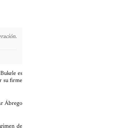
ración.
 Bukele es
r su firme
mar Ábrego
égimen de