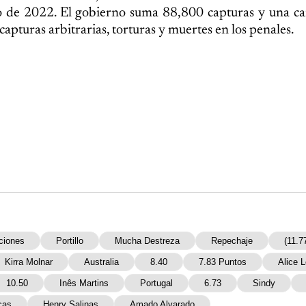
de 2022. El gobierno suma 88,800 capturas y una caí
pturas arbitrarias, torturas y muertes en los penales.
ciones
Portillo
Mucha Destreza
Repechaje
(11.7
Kirra Molnar
Australia
8.40
7.83 Puntos
Alice 
10.50
Inês Martins
Portugal
6.73
Sindy
cas
Henry Salinas
Amado Alvarado