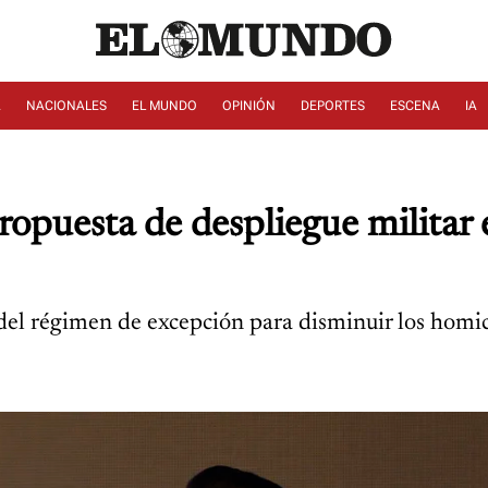
A
NACIONALES
EL MUNDO
OPINIÓN
DEPORTES
ESCENA
IA
 propuesta de despliegue milita
del régimen de excepción para disminuir los homici