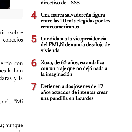
directivo del ISSS
4
Una marca salvadoreña figura
entre las 10 más elegidas por los
centroamericanos
tico sobre
5
Candidata a la vicepresidencia
y concejos
del FMLN denuncia desalojo de
vivienda
6
Xuxa, de 63 años, escandaliza
uerdo con
con un traje que no dejó nada a
nes la han
la imaginación
laras y la
7
Detienen a dos jóvenes de 17
años acusados de intentar crear
una pandilla en Lourdes
encio. “Mi
va; aunque