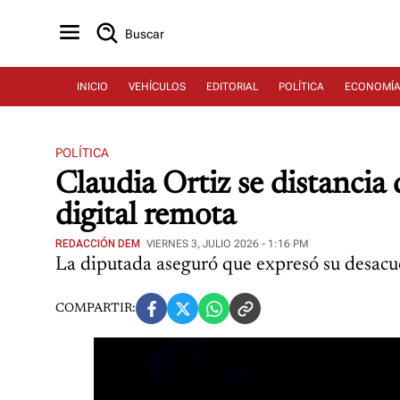
Buscar
INICIO
VEHÍCULOS
EDITORIAL
POLÍTICA
ECONOMÍ
POLÍTICA
Claudia Ortiz se distancia
digital remota
REDACCIÓN DEM
VIERNES 3, JULIO 2026 - 1:16 PM
La diputada aseguró que expresó su desacuer
COMPARTIR: