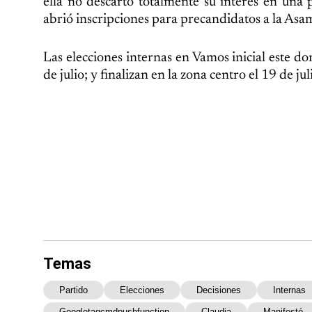
ella no descartó totalmente su interés en una p
abrió inscripciones para precandidatos a la Asam
Las elecciones internas en Vamos inicial este do
de julio; y finalizan en la zona centro el 19 de ju
Temas
Partido
Elecciones
Decisiones
Internas
Googletagcmdpushfunction
Claudia
Manifestó