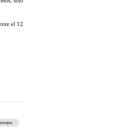
amos, solo
ente el 12
oncejos