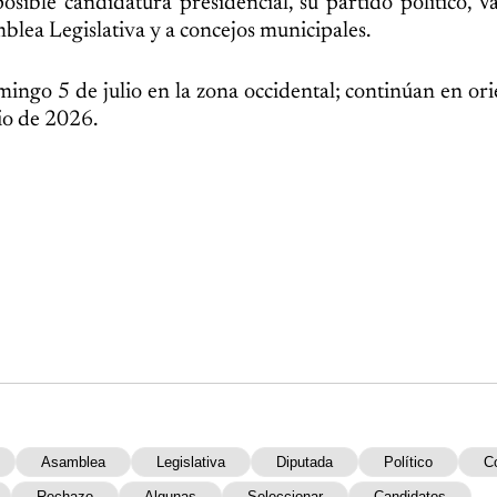
osible candidatura presidencial, su partido político, V
blea Legislativa y a concejos municipales.
mingo 5 de julio en la zona occidental; continúan en ori
lio de 2026.
Asamblea
Legislativa
Diputada
Político
C
Rechazo
Algunas
Seleccionar
Candidatos