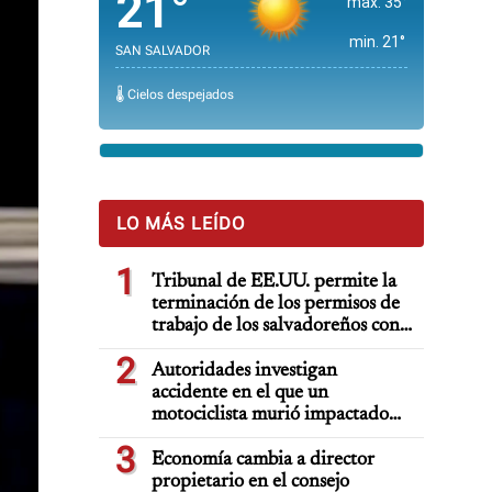
21°
max. 35°
min. 21°
SAN SALVADOR
🌡️ Cielos despejados
LO MÁS LEÍDO
1
Tribunal de EE.UU. permite la
terminación de los permisos de
trabajo de los salvadoreños con
TPS
2
Autoridades investigan
accidente en el que un
motociclista murió impactado
por auto deportivo de lujo
3
Economía cambia a director
propietario en el consejo