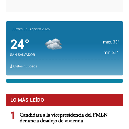
Jueves 06, Agosto 2026
24°
max. 33°
min. 21°
SAN SALVADOR
🌡️ Cielos nubosos
LO MÁS LEÍDO
1
Candidata a la vicepresidencia del FMLN
denuncia desalojo de vivienda