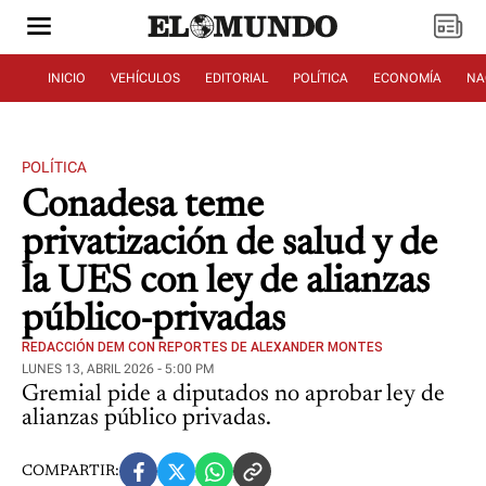
INICIO
VEHÍCULOS
EDITORIAL
POLÍTICA
ECONOMÍA
NA
POLÍTICA
Conadesa teme
privatización de salud y de
la UES con ley de alianzas
público-privadas
REDACCIÓN DEM CON REPORTES DE ALEXANDER MONTES
LUNES 13, ABRIL 2026 - 5:00 PM
Gremial pide a diputados no aprobar ley de
alianzas público privadas.
COMPARTIR: