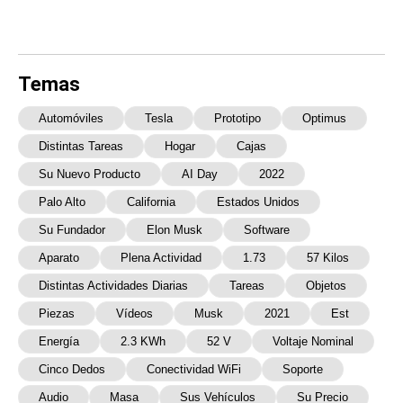
Temas
Automóviles
Tesla
Prototipo
Optimus
Distintas Tareas
Hogar
Cajas
Su Nuevo Producto
AI Day
2022
Palo Alto
California
Estados Unidos
Su Fundador
Elon Musk
Software
Aparato
Plena Actividad
1.73
57 Kilos
Distintas Actividades Diarias
Tareas
Objetos
Piezas
Vídeos
Musk
2021
Est
Energía
2.3 KWh
52 V
Voltaje Nominal
Cinco Dedos
Conectividad WiFi
Soporte
Audio
Masa
Sus Vehículos
Su Precio