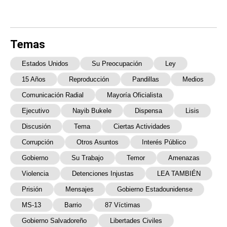
Temas
Estados Unidos
Su Preocupación
Ley
15 Años
Reproducción
Pandillas
Medios
Comunicación Radial
Mayoría Oficialista
Ejecutivo
Nayib Bukele
Dispensa
Lisis
Discusión
Tema
Ciertas Actividades
Corrupción
Otros Asuntos
Interés Público
Gobierno
Su Trabajo
Temor
Amenazas
Violencia
Detenciones Injustas
LEA TAMBIÉN
Prisión
Mensajes
Gobierno Estadounidense
MS-13
Barrio
87 Víctimas
Gobierno Salvadoreño
Libertades Civiles