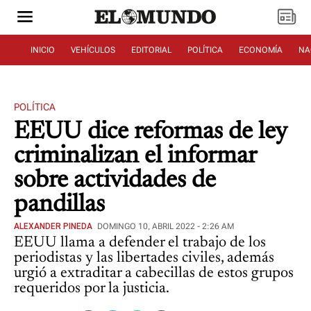
INICIO
VEHÍCULOS
EDITORIAL
POLÍTICA
ECONOMÍA
NA
POLÍTICA
EEUU dice reformas de ley
criminalizan el informar
sobre actividades de
pandillas
ALEXANDER PINEDA
DOMINGO 10, ABRIL 2022 - 2:26 AM
EEUU llama a defender el trabajo de los
periodistas y las libertades civiles, además
urgió a extraditar a cabecillas de estos grupos
requeridos por la justicia.