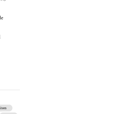
de
l
íses