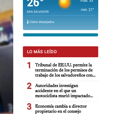
26°
max. 35°
min. 21°
SAN SALVADOR
🌡️ Cielos despejados
LO MÁS LEÍDO
1
Tribunal de EE.UU. permite la
terminación de los permisos de
trabajo de los salvadoreños con
TPS
2
Autoridades investigan
accidente en el que un
motociclista murió impactado
por auto deportivo de lujo
3
Economía cambia a director
propietario en el consejo