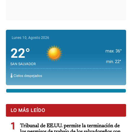
Lunes 10, Agosto 2026
22°
max. 36°
min. 22°
SAN SALVADOR
🌡️ Cielos despejados
LO MÁS LEÍDO
1
Tribunal de EE.UU. permite la terminación de