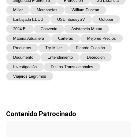
Seguridad Fronteriza
Protección
Su Estancia
Miller
Mercancías
William Duncan
Embajada EEUU
USEmbassySV
October
2024 El
Convenio
Asistencia Mutua
Materia Aduanera
Carteras
Mejores Precios
Productos
Try Miller
Ricardo Cucalón
Documento
Entendimiento
Detección
Investigación
Delitos Transnacionales
Viajeros Legítimos
Contenido Patrocinado