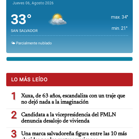
Jueves 06, Agosto 2026
33°
max. 34°
min. 21°
SAN SALVADOR
🌤️ Parcialmente nublado
LO MÁS LEÍDO
1
Xuxa, de 63 años, escandaliza con un traje que
no dejó nada a la imaginación
2
Candidata a la vicepresidencia del FMLN
denuncia desalojo de vivienda
3
Una marca salvadoreña figura entre las 10 más