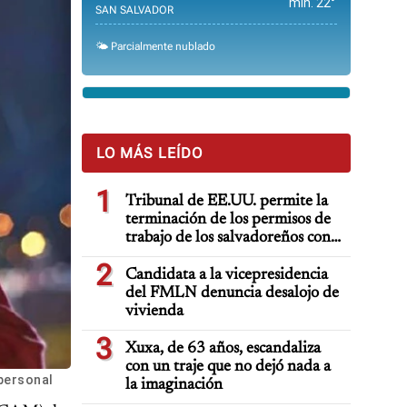
min. 22°
SAN SALVADOR
🌤️ Parcialmente nublado
LO MÁS LEÍDO
1
Tribunal de EE.UU. permite la
terminación de los permisos de
trabajo de los salvadoreños con
TPS
2
Candidata a la vicepresidencia
del FMLN denuncia desalojo de
vivienda
3
Xuxa, de 63 años, escandaliza
con un traje que no dejó nada a
 personal
la imaginación