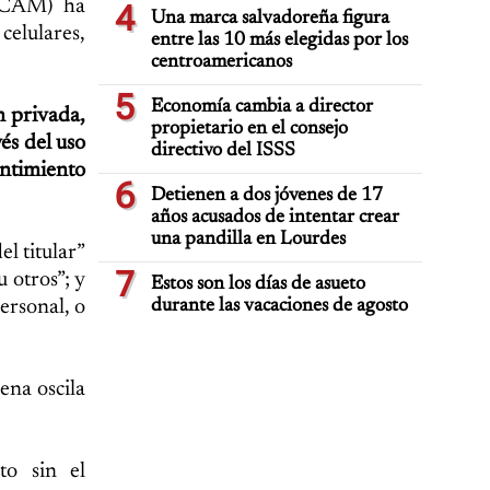
 (CAM) ha
4
Una marca salvadoreña figura
celulares,
entre las 10 más elegidas por los
centroamericanos
5
Economía cambia a director
n privada,
propietario en el consejo
és del uso
directivo del ISSS
entimiento
6
Detienen a dos jóvenes de 17
años acusados de intentar crear
una pandilla en Lourdes
l titular”
7
 otros”; y
Estos son los días de asueto
durante las vacaciones de agosto
ersonal, o
ena oscila
to sin el