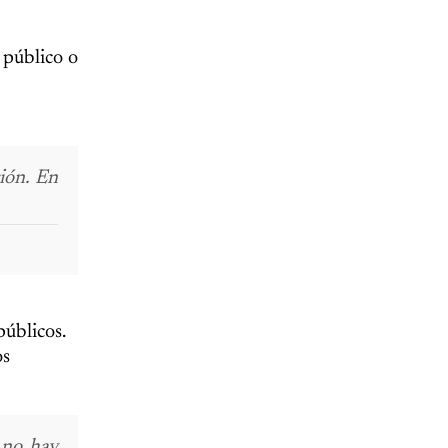
 público o
ión. En
úblicos.
os
 no hay