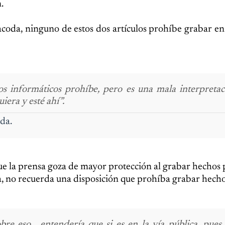
.
coda, ninguno de estos dos artículos prohíbe grabar en
tos informáticos prohíbe, pero es una mala interpretac
iera y esté ahí”.
da.
 la prensa goza de mayor protección al grabar hechos p
a, no recuerda una disposición que prohíba grabar hech
bre eso... entendería que si es en la vía pública, pues