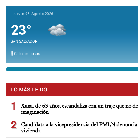
Jueves 06, Agosto 2026
23°
SAN SALVADOR
🌡️ Cielos nubosos
LO MÁS LEÍDO
1
Xuxa, de 63 años, escandaliza con un traje que no de
imaginación
2
Candidata a la vicepresidencia del FMLN denuncia 
vivienda