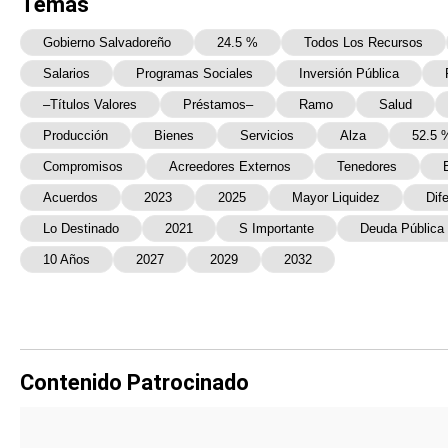
Temas
Gobierno Salvadoreño
24.5 %
Todos Los Recursos
Salarios
Programas Sociales
Inversión Pública
–títulos Valores
Préstamos–
Ramo
Salud
Producción
Bienes
Servicios
Alza
52.5 
Compromisos
Acreedores Externos
Tenedores
Acuerdos
2023
2025
Mayor Liquidez
Dif
Lo Destinado
2021
S Importante
Deuda Pública
10 Años
2027
2029
2032
Contenido Patrocinado