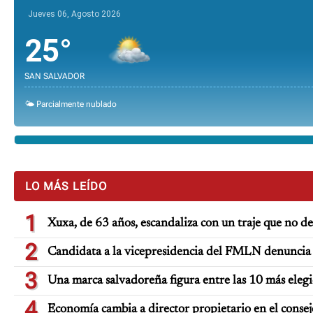
Jueves 06, Agosto 2026
25°
SAN SALVADOR
🌤️ Parcialmente nublado
LO MÁS LEÍDO
1
Xuxa, de 63 años, escandaliza con un traje que no d
2
Candidata a la vicepresidencia del FMLN denuncia 
3
Una marca salvadoreña figura entre las 10 más eleg
4
Economía cambia a director propietario en el consej