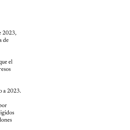
e 2023,
a de
que el
resos
o a 2023.
por
igidos
lones