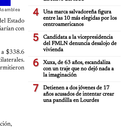
4
 Asamblea
Una marca salvadoreña figura
entre las 10 más elegidas por los
del Estado
centroamericanos
iarían con
5
Candidata a la vicepresidencia
del FMLN denuncia desalojo de
vivienda
e a $338.6
laterales.
6
Xuxa, de 63 años, escandaliza
ermitieron
con un traje que no dejó nada a
la imaginación
7
Detienen a dos jóvenes de 17
años acusados de intentar crear
una pandilla en Lourdes
ción,