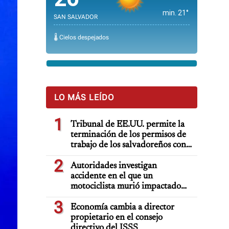
min. 21°
SAN SALVADOR
🌡️ Cielos despejados
LO MÁS LEÍDO
1
Tribunal de EE.UU. permite la
terminación de los permisos de
trabajo de los salvadoreños con
TPS
2
Autoridades investigan
accidente en el que un
motociclista murió impactado
por auto deportivo de lujo
3
Economía cambia a director
propietario en el consejo
directivo del ISSS