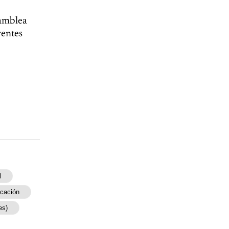
samblea
rentes
l
cación
es)