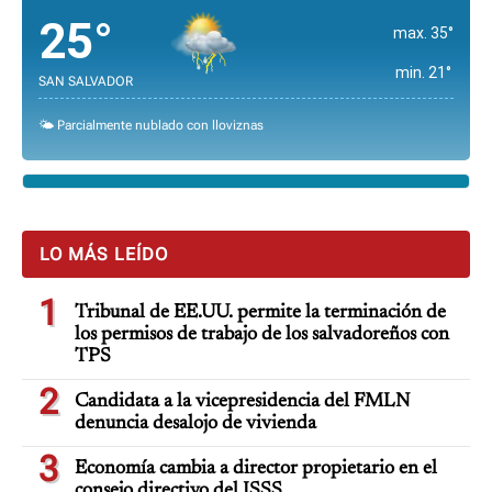
25°
max. 35°
min. 21°
SAN SALVADOR
🌤️ Parcialmente nublado con lloviznas
LO MÁS LEÍDO
1
Tribunal de EE.UU. permite la terminación de
los permisos de trabajo de los salvadoreños con
TPS
2
Candidata a la vicepresidencia del FMLN
denuncia desalojo de vivienda
3
Economía cambia a director propietario en el
consejo directivo del ISSS