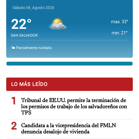
Sábado 08, Agosto 2026
22°
max. 33°
min. 21°
SAN SALVADOR
🌤️ Parcialmente nublado
LO MÁS LEÍDO
1
Tribunal de EE.UU. permite la terminación de
los permisos de trabajo de los salvadoreños con
TPS
2
Candidata a la vicepresidencia del FMLN
denuncia desalojo de vivienda