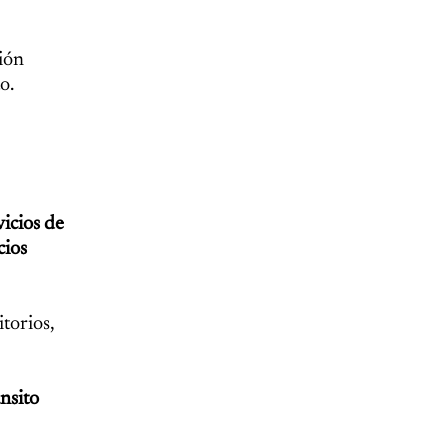
ión
o.
vicios de
cios
torios,
ánsito