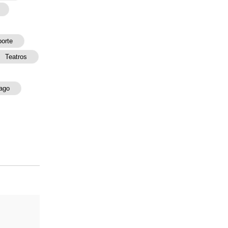
porte
Teatros
ago