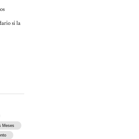
tos
ario si la
s Meses
nto