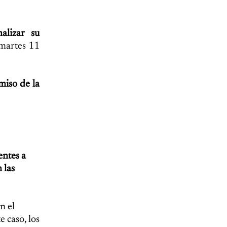
alizar su
 martes 11
miso de la
entes a
 las
n el
 caso, los