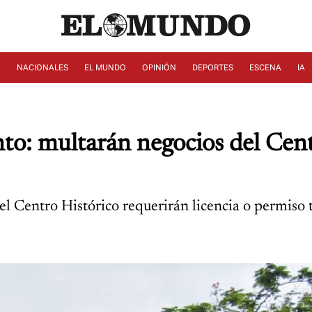
A
NACIONALES
EL MUNDO
OPINIÓN
DEPORTES
ESCENA
IA
nto: multarán negocios del Centr
el Centro Histórico requerirán licencia o permiso 