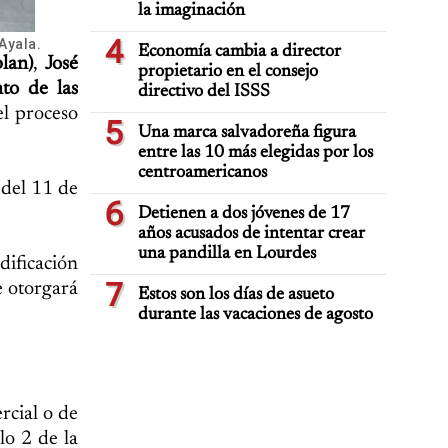
la imaginación
4
Ayala.
Economía cambia a director
lan)
,
José
propietario en el consejo
to de las
directivo del ISSS
el proceso
5
Una marca salvadoreña figura
entre las 10 más elegidas por los
centroamericanos
 del 11 de
6
Detienen a dos jóvenes de 17
años acusados de intentar crear
una pandilla en Lourdes
dificación
7
e otorgará
Estos son los días de asueto
durante las vacaciones de agosto
rcial o de
lo 2 de la