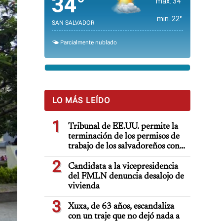
34°
max. 34°
min. 22°
SAN SALVADOR
🌤️ Parcialmente nublado
LO MÁS LEÍDO
1
Tribunal de EE.UU. permite la
terminación de los permisos de
trabajo de los salvadoreños con
TPS
2
Candidata a la vicepresidencia
del FMLN denuncia desalojo de
vivienda
3
Xuxa, de 63 años, escandaliza
con un traje que no dejó nada a