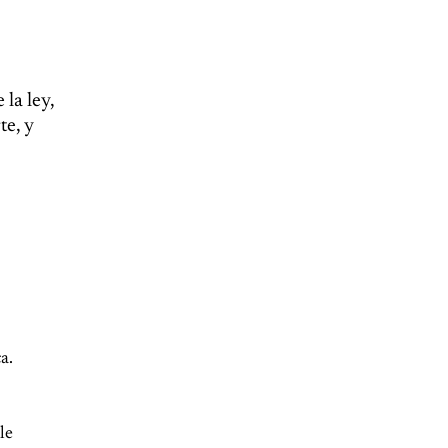
 la ley,
te, y
a.
le