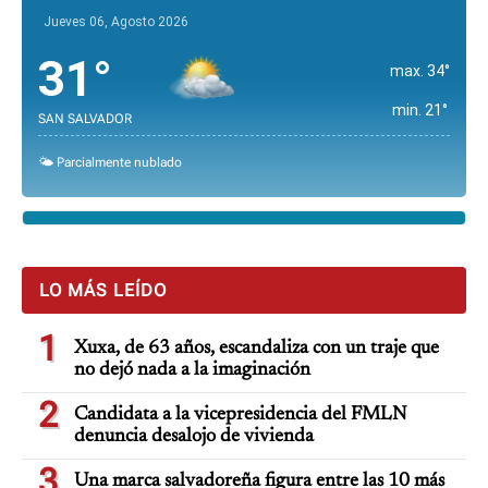
Jueves 06, Agosto 2026
31°
max. 34°
min. 21°
SAN SALVADOR
🌤️ Parcialmente nublado
LO MÁS LEÍDO
1
Xuxa, de 63 años, escandaliza con un traje que
no dejó nada a la imaginación
2
Candidata a la vicepresidencia del FMLN
denuncia desalojo de vivienda
3
Una marca salvadoreña figura entre las 10 más