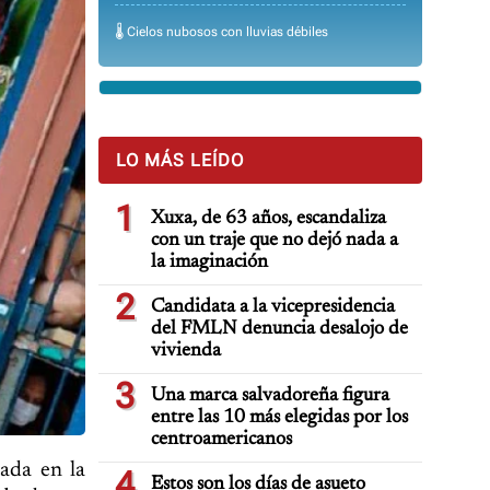
🌡️ Cielos nubosos con lluvias débiles
LO MÁS LEÍDO
1
Xuxa, de 63 años, escandaliza
con un traje que no dejó nada a
la imaginación
2
Candidata a la vicepresidencia
del FMLN denuncia desalojo de
vivienda
3
Una marca salvadoreña figura
entre las 10 más elegidas por los
centroamericanos
cada en la
4
Estos son los días de asueto