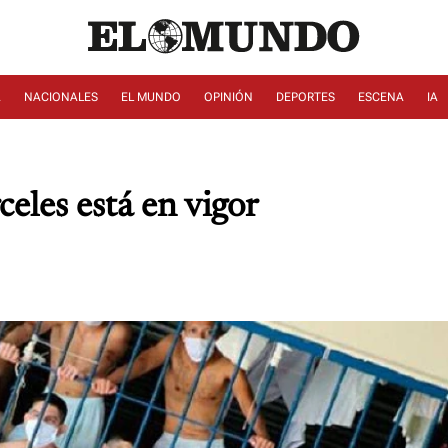
A
NACIONALES
EL MUNDO
OPINIÓN
DEPORTES
ESCENA
IA
celes está en vigor