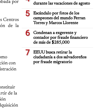
robada por
durante las vacaciones de agosto
5
Escándalo por fotos de los
campeones del mundo Ferran
os Centros
Torres y Marcos Llorente
ión de la
6
Condenan a exgerente y
contador por fraude financiero
de más de $285,000
7
EEUU busca retirar la
como
ciudadanía a dos salvadoreños
por fraude migratorio
ación con
istración
nstituir
rtir de la
ión
dquisición