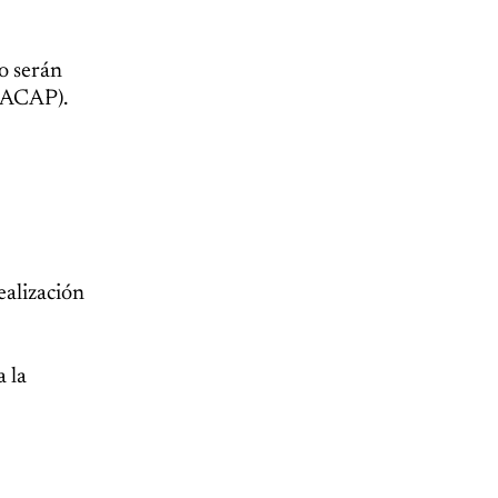
o serán
(LACAP).
ealización
a la