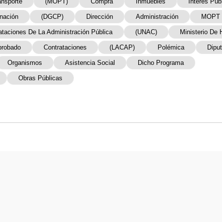
ansporte
(MOPT)
Compra
Inmuebles
Interés Púb
nación
(DGCP)
Dirección
Administración
MOPT
ataciones De La Administración Pública
(UNAC)
Ministerio De
probado
Contrataciones
(LACAP)
Polémica
Dipu
Organismos
Asistencia Social
Dicho Programa
Obras Públicas