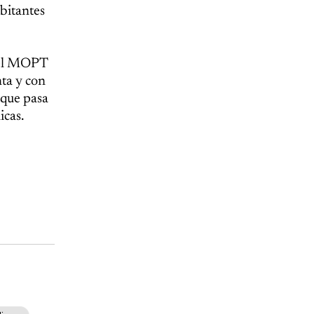
abitantes
, el MOPT
ta y con
 que pasa
icas.