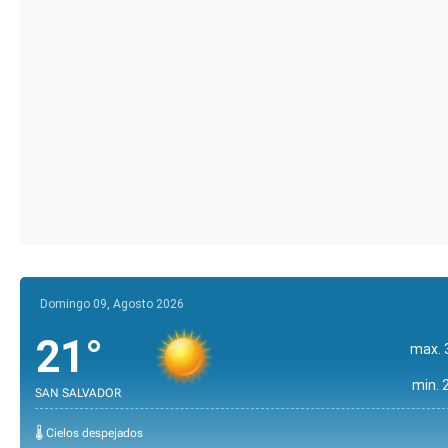
Domingo 09, Agosto 2026
21°
max. 
min. 
SAN SALVADOR
🌡️ Cielos despejados