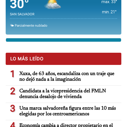
30°
max. 33°
min. 21°
SAN SALVADOR
🌤️ Parcialmente nublado
LO MÁS LEÍDO
1
Xuxa, de 63 años, escandaliza con un traje que
no dejó nada a la imaginación
2
Candidata a la vicepresidencia del FMLN
denuncia desalojo de vivienda
3
Una marca salvadoreña figura entre las 10 más
elegidas por los centroamericanos
4
Economía cambia a director propietario en el