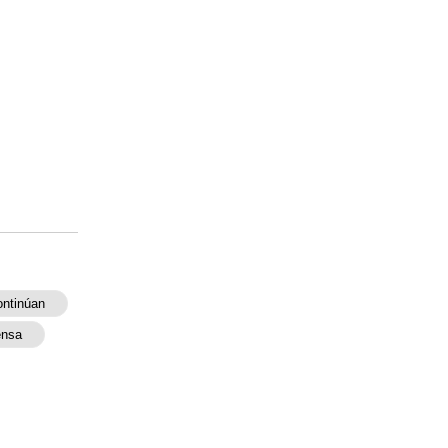
ntinúan
ensa