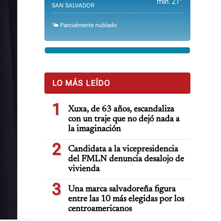
min. 21°
SAN SALVADOR
🌤️ Parcialmente nublado
LO MÁS LEÍDO
1
Xuxa, de 63 años, escandaliza
con un traje que no dejó nada a
la imaginación
2
Candidata a la vicepresidencia
del FMLN denuncia desalojo de
vivienda
3
Una marca salvadoreña figura
entre las 10 más elegidas por los
centroamericanos