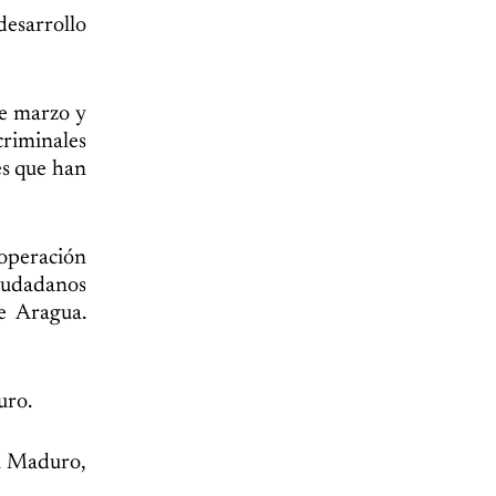
esarrollo
re marzo y
riminales
es que han
operación
iudadanos
e Aragua.
uro.
 a Maduro,