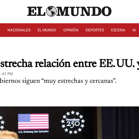
A
NACIONALES
EL MUNDO
OPINIÓN
DEPORTES
ESCENA
IA
strecha relación entre EE. UU. 
1:41 PM
iernos siguen “muy estrechas y cercanas”.