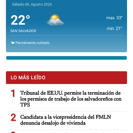
Sábado 08, Agosto 2026
22°
max. 33°
min. 21°
SAN SALVADOR
🌤️ Parcialmente nublado
LO MÁS LEÍDO
1
Tribunal de EE.UU. permite la terminación de
los permisos de trabajo de los salvadoreños con
TPS
2
Candidata a la vicepresidencia del FMLN
denuncia desalojo de vivienda