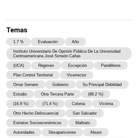
Temas
1.7 %
Evaluación
Año
Instituto Universitario De Opinión Pública De La Universidad
Centroamericana José Simeón Cañas
(UCA)
Régimen
Excepción
Pandilleros
Plan Control Territorial
Vicerrector
Omar Serrano
Gobierno
Su Principal Debilidad
Estudio
Otra Tercera Parte
(88.2 %)
(16.8 %)
(71.4 %)
Colonia
Víctima
Otro Hecho Delincuencial
San Salvador
Estratos Socioeconómicos
Maltrato
Autoridades
Desapariciones
Abuso