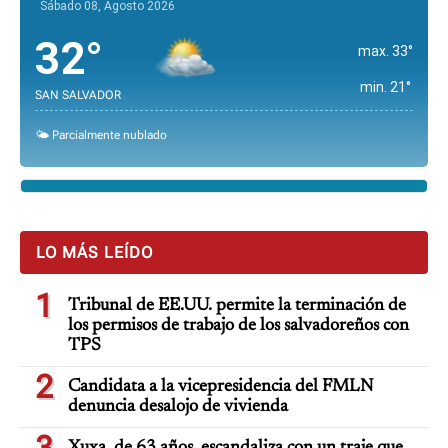
Sábado 08, Agosto 2026
32°
max. 33°
min. 21°
SAN SALVADOR
🌤️ Parcialmente nublado
LO MÁS LEÍDO
1
Tribunal de EE.UU. permite la terminación de
los permisos de trabajo de los salvadoreños con
TPS
2
Candidata a la vicepresidencia del FMLN
denuncia desalojo de vivienda