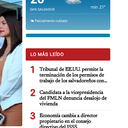
min. 21°
SAN SALVADOR
🌤️ Parcialmente nublado
LO MÁS LEÍDO
1
Tribunal de EE.UU. permite la
terminación de los permisos de
trabajo de los salvadoreños con
TPS
2
Candidata a la vicepresidencia
del FMLN denuncia desalojo de
vivienda
3
Economía cambia a director
propietario en el consejo
directivo del ISSS