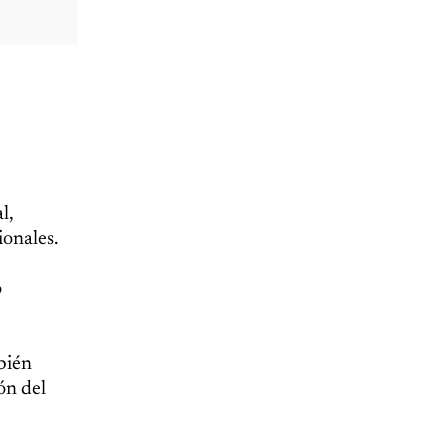
l,
ionales.
o
bién
ón del