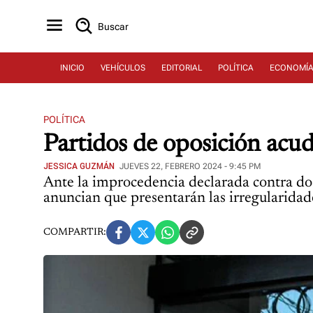
Buscar
INICIO
VEHÍCULOS
EDITORIAL
POLÍTICA
ECONOMÍ
POLÍTICA
Partidos de oposición acu
JESSICA GUZMÁN
JUEVES 22, FEBRERO 2024 - 9:45 PM
Ante la improcedencia declarada contra dos 
anuncian que presentarán las irregularida
COMPARTIR: