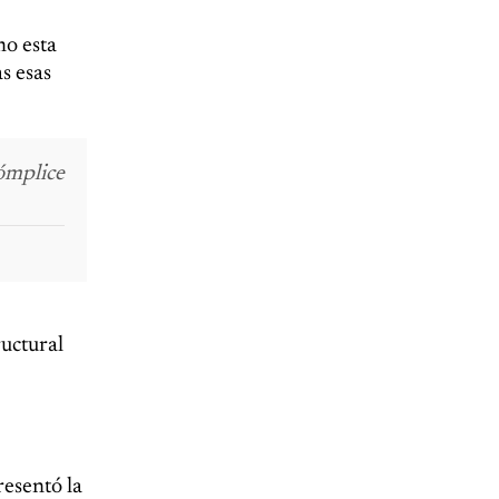
mo esta
s esas
cómplice
ructural
resentó la