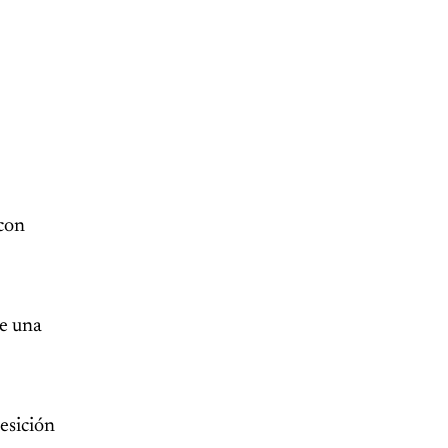
 con
de una
esición