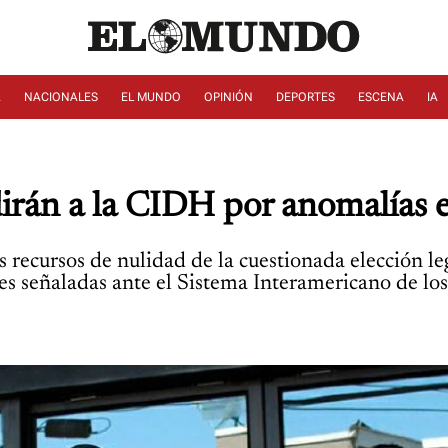
A
NACIONALES
EL MUNDO
OPINIÓN
DEPORTES
ESCENA
IA
dirán a la CIDH por anomalías e
recursos de nulidad de la cuestionada elección legi
des señaladas ante el Sistema Interamericano de 