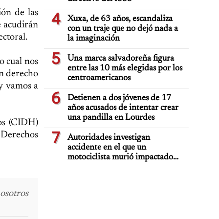
ión de las
4
Xuxa, de 63 años, escandaliza
e acudirán
con un traje que no dejó nada a
ctoral.
la imaginación
5
Una marca salvadoreña figura
o cual nos
entre las 10 más elegidas por los
un derecho
centroamericanos
 y vamos a
6
Detienen a dos jóvenes de 17
años acusados de intentar crear
una pandilla en Lourdes
os (CIDH)
7
e Derechos
Autoridades investigan
accidente en el que un
motociclista murió impactado
por auto deportivo de lujo
osotros