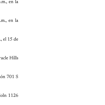
m., en la
m., en la
, el 15 de
acle Hills
ción 701 S
nloln 1126