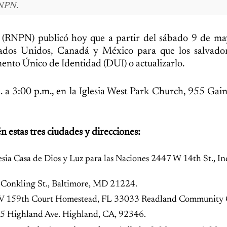
RNPN.
es (RNPN) publicó hoy que a partir del sábado 9 de m
tados Unidos, Canadá y México para que los salvado
ento Único de Identidad (DUI) o actualizarlo.
. a 3:00 p.m., en la Iglesia West Park Church, 955 Ga
 estas tres ciudades y direcciones:
lesia Casa de Dios y Luz para las Naciones 2447 W 14th St., In
S Conkling St., Baltimore, MD 21224.
 SV 159th Court Homestead, FL 33033 Readland Community 
505 Highland Ave. Highland, CA, 92346.