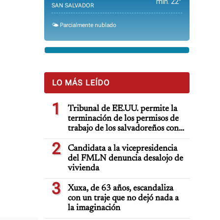
min. 22°
SAN SALVADOR
🌤️ Parcialmente nublado
LO MÁS LEÍDO
1
Tribunal de EE.UU. permite la
terminación de los permisos de
trabajo de los salvadoreños con
TPS
2
Candidata a la vicepresidencia
del FMLN denuncia desalojo de
vivienda
3
Xuxa, de 63 años, escandaliza
con un traje que no dejó nada a
la imaginación