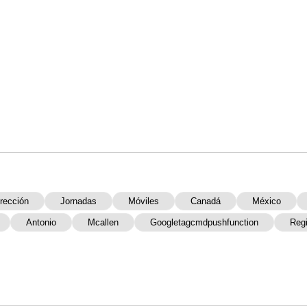
rección
Jornadas
Móviles
Canadá
México
Antonio
Mcallen
Googletagcmdpushfunction
Regi