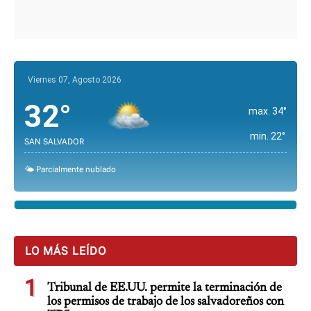
Viernes 07, Agosto 2026
32°
max. 34°
min. 22°
SAN SALVADOR
🌤️ Parcialmente nublado
LO MÁS LEÍDO
1
Tribunal de EE.UU. permite la terminación de
los permisos de trabajo de los salvadoreños con