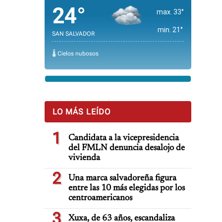
24°
max. 33°
min. 21°
SAN SALVADOR
🌡️ Cielos nubosos
LO MÁS LEÍDO
1
Candidata a la vicepresidencia
del FMLN denuncia desalojo de
vivienda
2
Una marca salvadoreña figura
entre las 10 más elegidas por los
centroamericanos
3
Xuxa, de 63 años, escandaliza