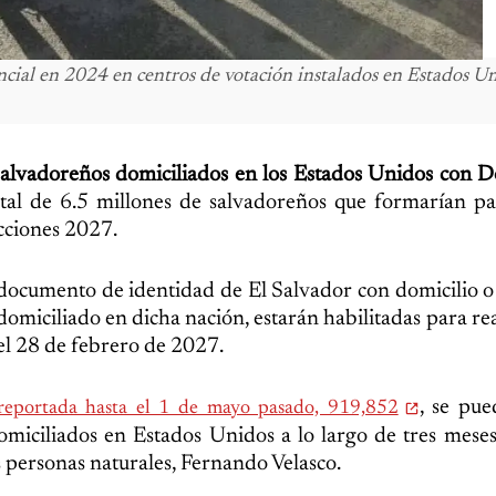
ncial en 2024 en centros de votación instalados en Estados Un
 salvadoreños domiciliados en los Estados Unidos con
otal de 6.5 millones de salvadoreños que formarían pa
ecciones 2027.
e documento de identidad de El Salvador con domicilio o
omiciliado en dicha nación, estarán habilitadas para rea
del 28 de febrero de 2027.
, se pu
 reportada hasta el 1 de mayo pasado, 919,852
iciliados en Estados Unidos a lo largo de tres meses
s personas naturales, Fernando Velasco.