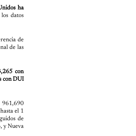
 Unidos ha
 los datos
erencia de
nal de las
3,265 con
os con DUI
e 961,690
hasta el 1
guidos de
6, y Nueva