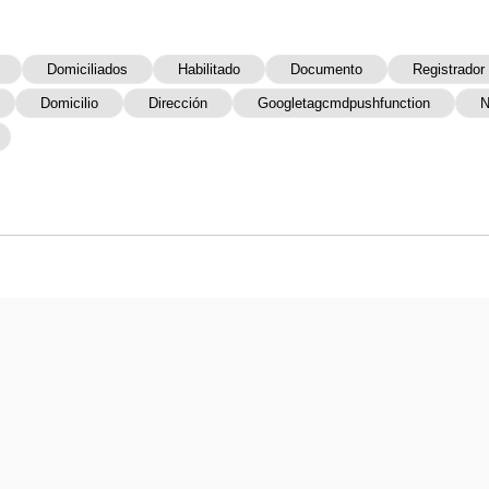
Domiciliados
Habilitado
Documento
Registrador
Domicilio
Dirección
Googletagcmdpushfunction
N