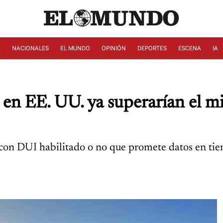
A
NACIONALES
EL MUNDO
OPINIÓN
DEPORTES
ESCENA
IA
en EE. UU. ya superarían el mill
on DUI habilitado o no que promete datos en tiemp