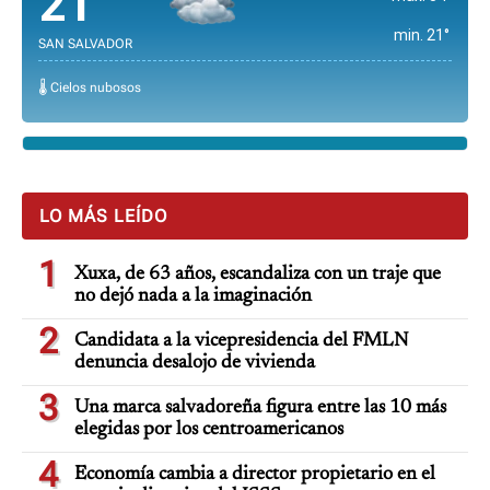
21°
min. 21°
SAN SALVADOR
🌡️ Cielos nubosos
LO MÁS LEÍDO
1
Xuxa, de 63 años, escandaliza con un traje que
no dejó nada a la imaginación
2
Candidata a la vicepresidencia del FMLN
denuncia desalojo de vivienda
3
Una marca salvadoreña figura entre las 10 más
elegidas por los centroamericanos
4
Economía cambia a director propietario en el