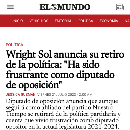
INICIO
VEHÍCULOS
EDITORIAL
POLÍTICA
ECONOMÍA
NA
POLÍTICA
Wright Sol anuncia su retiro
de la política: "Ha sido
frustrante como diputado
de oposición"
JESSICA GUZMÁN
VIERNES 21, JULIO 2023 - 2:00 AM
Diputado de oposición anuncia que aunque
seguirá como afiliado del partido Nuestro
Tiempo se retirará de la política partidaria y
cuenta que vivió frustración como diputado
opositor en la actual legislatura 2021-2024.