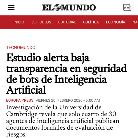
INICIO
VEHÍCULOS
EDITORIAL
POLÍTICA
ECONOMÍA
NA
TECNOMUNDO
Estudio alerta baja
transparencia en seguridad
de bots de Inteligencia
Artificial
EUROPA PRESS
VIERNES 20, FEBRERO 2026 - 5:00 AM
Investigación de la Universidad de
Cambridge revela que solo cuatro de 30
agentes de inteligencia artificial publican
documentos formales de evaluación de
riesgos.