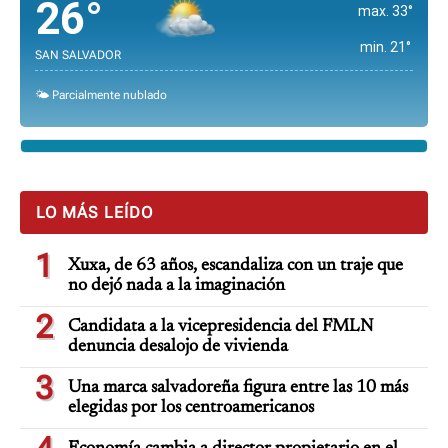
26°
max. 33°
min. 21°
SAN SALVADOR
🌤️ Parcialmente nublado
LO MÁS LEÍDO
1
Xuxa, de 63 años, escandaliza con un traje que
no dejó nada a la imaginación
2
Candidata a la vicepresidencia del FMLN
denuncia desalojo de vivienda
3
Una marca salvadoreña figura entre las 10 más
elegidas por los centroamericanos