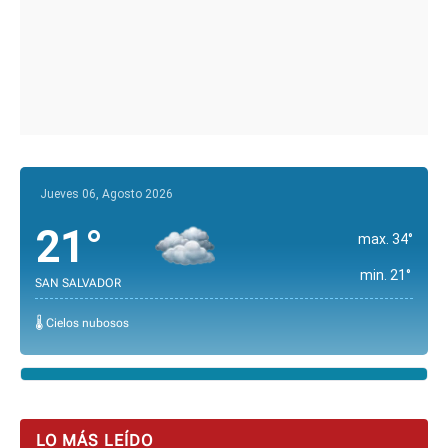
Jueves 06, Agosto 2026
21°
max. 34°
min. 21°
SAN SALVADOR
🌡️ Cielos nubosos
LO MÁS LEÍDO