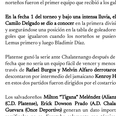
norteños fueron el primer equipo que recibió a los gal
En la fecha 1 del torneo y bajo una intensa lluvia, e
Camilo Delgado se dio a conocer
en la primera divi
y asegurándose una posición en la tabla de goleador
goles que igualaron cuando los norteños se pusie
Lemus primero y luego Bladimir Díaz.
Platense ganó la serie ante Chalatenango después de
fecha que no sería un equipo fácil de vencer y meno
través de
Rafael Burgos y Melvin Alfaro derrotaron
descontaron por intermedio del jamaicano
Kenroy H
en estos dos partidos fueron dirigidos por el costarr
Los salvadoreños
Milton “Tigana” Meléndez (Alianz
(C.D. Platense), Erick Dowson Prado (A.D. Chala
Guevara (Once Deportivo)
generan un dato import