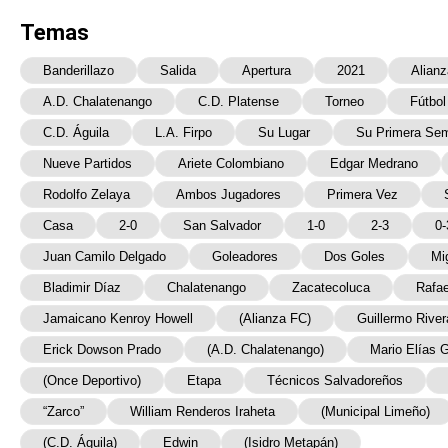
Temas
Banderillazo
Salida
Apertura
2021
Alian
A.D. Chalatenango
C.D. Platense
Torneo
Fútbol
C.D. Águila
L.A. Firpo
Su Lugar
Su Primera Sem
Nueve Partidos
Ariete Colombiano
Edgar Medrano
Rodolfo Zelaya
Ambos Jugadores
Primera Vez
Casa
2-0
San Salvador
1-0
2-3
0-
Juan Camilo Delgado
Goleadores
Dos Goles
Mi
Bladimir Díaz
Chalatenango
Zacatecoluca
Rafae
Jamaicano Kenroy Howell
(Alianza FC)
Guillermo River
Erick Dowson Prado
(A.D. Chalatenango)
Mario Elías 
(Once Deportivo)
Etapa
Técnicos Salvadoreños
“Zarco”
William Renderos Iraheta
(Municipal Limeño)
(C.D. Águila)
Edwin
(Isidro Metapán)