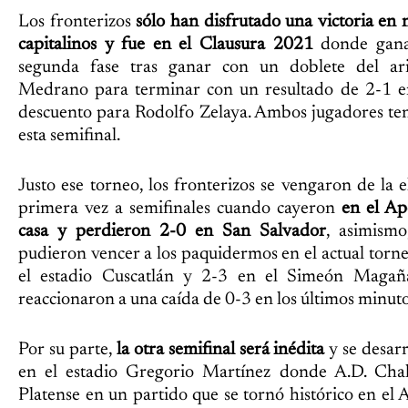
Los fronterizos
sólo han disfrutado una victoria en 
capitalinos y fue en el Clausura 2021
donde ganar
segunda fase tras ganar con un doblete del ar
Medrano para terminar con un resultado de 2-1 e
descuento para Rodolfo Zelaya. Ambos jugadores te
esta semifinal.
Justo ese torneo, los fronterizos se vengaron de la e
primera vez a semifinales cuando cayeron
en el Ap
casa y perdieron 2-0 en San Salvador
, asimism
pudieron vencer a los paquidermos en el actual torn
el estadio Cuscatlán y 2-3 en el Simeón Magaña
reaccionaron a una caída de 0-3 en los últimos minuto
Por su parte,
la otra semifinal será inédita
y se desarr
en el estadio Gregorio Martínez donde A.D. Chal
Platense en un partido que se tornó histórico en el