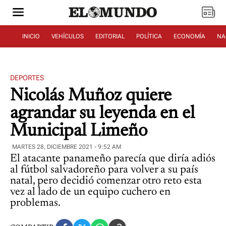
INICIO
VEHÍCULOS
EDITORIAL
POLÍTICA
ECONOMÍA
NA
DEPORTES
Nicolás Muñoz quiere
agrandar su leyenda en el
Municipal Limeño
MARTES 28, DICIEMBRE 2021 - 9:52 AM
El atacante panameño parecía que diría adiós
al fútbol salvadoreño para volver a su país
natal, pero decidió comenzar otro reto esta
vez al lado de un equipo cuchero en
problemas.