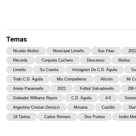
Temas
Nicolás Muñoz
Municipal Limeño
Sus Filas
202
Récords
Conjunto Cuchero
Descenso
Muñoz
Limeño
Su Cuenta
Instagram De C.D. Águila
Su
Todo C.D. Águila
Mis Compañeros
Afición
Mi C
Ariete Panameño
2021
Fútbol Salvadoreño
295 
Goleador Williams Reyes
C.D. Águila
4-0
Sonso
Argentino Cristian Domizzi
Minutos
Castillo
Dia
19 Tantos
Carlos Romero
Dos Puntos
Isidro Me