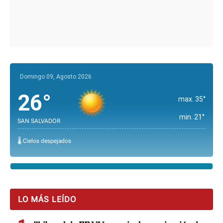
Domingo 09, Agosto 2026
26°
max. 35°
min. 21°
SAN SALVADOR
🌡️ Cielos despejados
LO MÁS LEÍDO