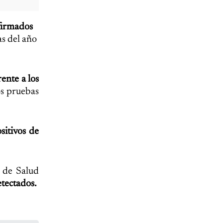
firmados
as del año
ente a los
os pruebas
sitivos de
o de Salud
etectados.