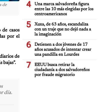
4
Una marca salvadoreña figura
a de
entre las 10 más elegidas por los
centroamericanos
5
Xuxa, de 63 años, escandaliza
con un traje que no dejó nada a
 de casos
la imaginación
das por el
6
Detienen a dos jóvenes de 17
años acusados de intentar crear
una pandilla en Lourdes
diarios de
s bajas".
7
EEUU busca retirar la
ciudadanía a dos salvadoreños
por fraude migratorio
os
r día.