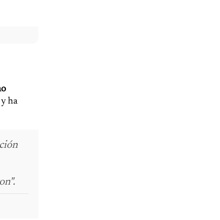
no
 y ha
ción
on".