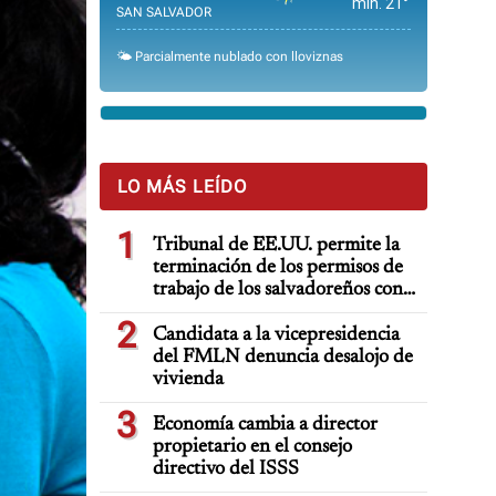
min. 21°
SAN SALVADOR
🌤️ Parcialmente nublado con lloviznas
LO MÁS LEÍDO
1
Tribunal de EE.UU. permite la
terminación de los permisos de
trabajo de los salvadoreños con
TPS
2
Candidata a la vicepresidencia
del FMLN denuncia desalojo de
vivienda
3
Economía cambia a director
propietario en el consejo
directivo del ISSS