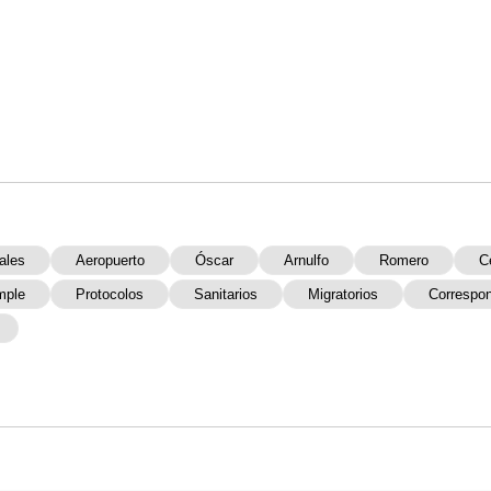
ales
Aeropuerto
Óscar
Arnulfo
Romero
C
mple
Protocolos
Sanitarios
Migratorios
Correspon