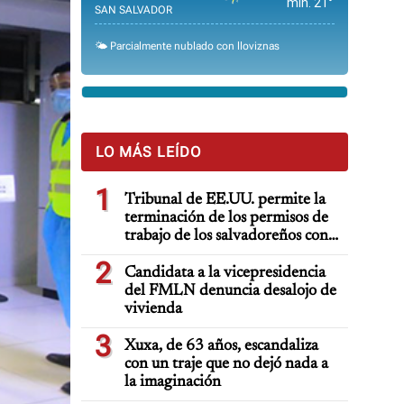
min. 21°
SAN SALVADOR
🌤️ Parcialmente nublado con lloviznas
LO MÁS LEÍDO
1
Tribunal de EE.UU. permite la
terminación de los permisos de
trabajo de los salvadoreños con
TPS
2
Candidata a la vicepresidencia
del FMLN denuncia desalojo de
vivienda
3
Xuxa, de 63 años, escandaliza
con un traje que no dejó nada a
la imaginación