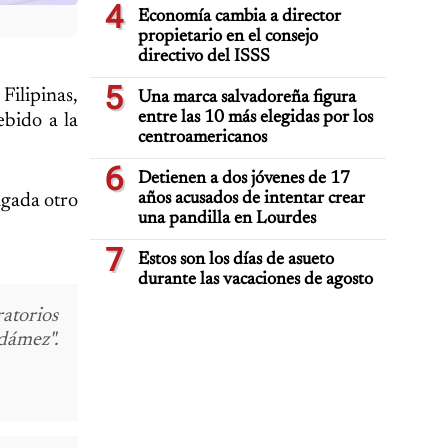
4
Economía cambia a director
propietario en el consejo
directivo del ISSS
5
Filipinas,
Una marca salvadoreña figura
entre las 10 más elegidas por los
ebido a la
centroamericanos
6
Detienen a dos jóvenes de 17
años acusados de intentar crear
ugada otro
una pandilla en Lourdes
7
Estos son los días de asueto
durante las vacaciones de agosto
torios
ámez".