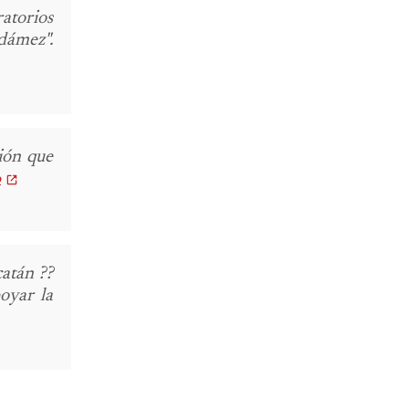
torios
ámez".
ión que
o
catán ??
oyar la