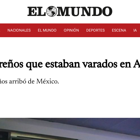
A
NACIONALES
EL MUNDO
OPINIÓN
DEPORTES
ESCENA
IA
reños que estaban varados en A
os arribó de México.