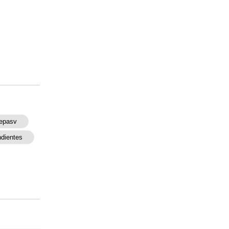
epasv
dientes