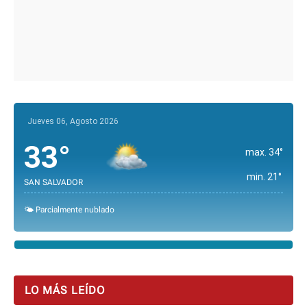
Jueves 06, Agosto 2026
33°
max. 34°
min. 21°
SAN SALVADOR
🌤️ Parcialmente nublado
LO MÁS LEÍDO