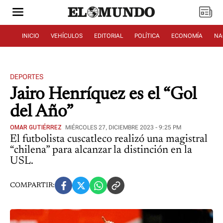
INICIO
VEHÍCULOS
EDITORIAL
POLÍTICA
ECONOMÍA
NA
DEPORTES
Jairo Henríquez es el “Gol
del Año”
OMAR GUTIÉRREZ
MIÉRCOLES 27, DICIEMBRE 2023 - 9:25 PM
El futbolista cuscatleco realizó una magistral
“chilena” para alcanzar la distinción en la
USL.
COMPARTIR: