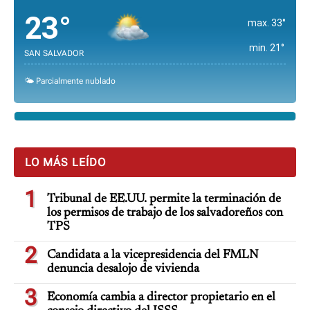
23°
max. 33°
min. 21°
SAN SALVADOR
🌤️ Parcialmente nublado
LO MÁS LEÍDO
1
Tribunal de EE.UU. permite la terminación de
los permisos de trabajo de los salvadoreños con
TPS
2
Candidata a la vicepresidencia del FMLN
denuncia desalojo de vivienda
3
Economía cambia a director propietario en el